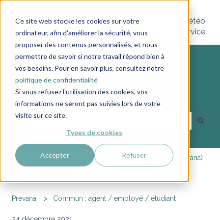
Vos
Vos
Fiches
Météo
Ce site web stocke les cookies sur votre
Afficher le sous-menu pour Vos application
applications
tickets
Usage
service
ordinateur, afin d'améliorer la sécurité, vous
proposer des contenus personnalisés, et nous
permettre de savoir si notre travail répond bien à
vos besoins. Pour en savoir plus, consultez notre
Posez votre question ci-
politique de confidentialité
Si vous refusez l'utilisation des cookies, vos
dessous
informations ne seront pas suivies lors de votre
visite sur ce site.
Types de cookies
Il n'y a aucune suggestion car le champ de recherche est vi
Accepter
Refuser
Centre d'aide ANAMNESE (logiciels Citana, Médana, Prévana)
Prevana
Commun : agent / employé / étudiant
24 décembre 2021