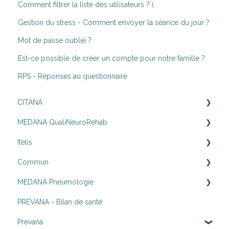
Comment filtrer la liste des utilisateurs ? (
Gestion du stress - Comment envoyer la séance du jour ?
Mot de passe oublié ?
Est-ce possible de créer un compte pour notre famille ?
RPS - Réponses au questionnaire
CITANA
MEDANA QualiNeuroRehab
🏁 Démarrer
Itelis
📝 Fonctions socles
Bien démarrer avec QualiNeuroRehab
Commun
📑 Liste d'attente
Les articles
MEDANA Pneumologie
📆 Agenda partagé
Les campagnes marketing
Connexion - SSO
PREVANA - Bilan de santé
🚨 SAS
Facturation
Bien démarrer avec Médana Pneumologie
Prevana
🙋🏻 DDI : Adressage
Partenaires externes