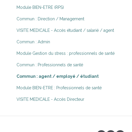
🔀 Protocoles & inclusion
Module BIEN-ETRE (RPS)
👣 Parcours
Commun : Direction / Management
🖥️ Teleconsultation
VISITE MEDICALE - Accès étudiant / salarié / agent
🎯 Logiciel métier: Essentiel
Commun : Admin
🩺 LGC : Gestion Consultation
Module Gestion du stress : professionnels de santé
🧓 DUI - Astreinte EHPAD, SSIAD, SAD
Commun : Professionnels de santé
🤯 Dépannage
Commun : agent / employé / étudiant
🆕 Evolution
Module BIEN-ETRE : Professionnels de santé
VISITE MEDICALE - Accès Directeur